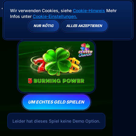
Wir verwenden Cookies, siehe
Cookie-Hinweis
Mehr
Infos unter
Cookie-Einstellungen.
NUR NÖTIG
ALLES AKZEPTIEREN
5 Burning Power
EGT Digital
UM ECHTES GELD SPIELEN
Leider hat dieses Spiel keine Demo Option.