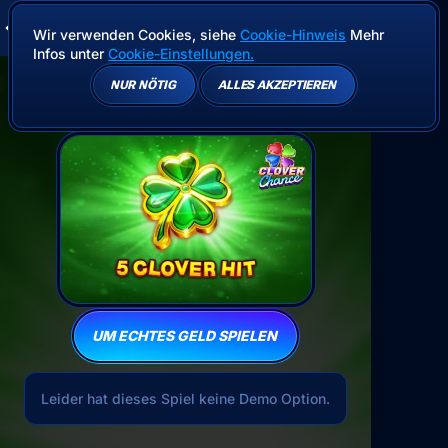
Wir verwenden Cookies, siehe
Cookie-Hinweis
Mehr
Infos unter
Cookie-Einstellungen.
NUR NÖTIG
ALLES AKZEPTIEREN
5 Clover Hit
EGT Digital
UM ECHTES GELD SPIELEN
Leider hat dieses Spiel keine Demo Option.