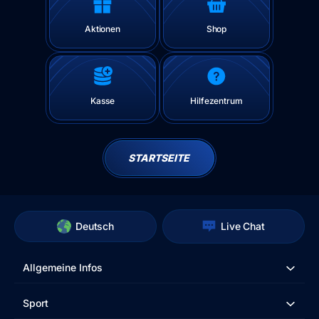
Aktionen
Shop
Hilfezentrum
Kasse
STARTSEITE
Deutsch
Live Chat
Allgemeine Infos
Sport