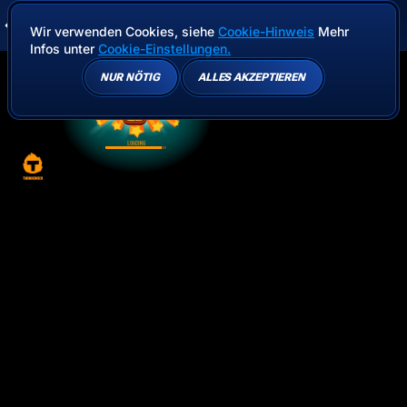
Wir verwenden Cookies, siehe
Cookie-Hinweis
Mehr
Infos unter
Cookie-Einstellungen.
NUR NÖTIG
ALLES AKZEPTIEREN