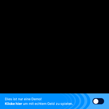
Dies ist nur eine Demo!
Klicke hier
um mit echtem Geld zu spielen.