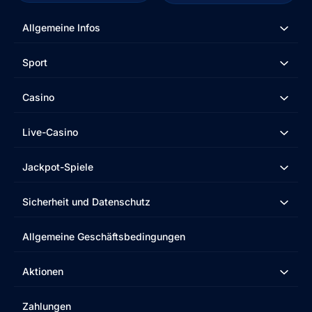
verbraucht werden oder laufen ab.
Die Umsatzbedingungen für Gewinne aus
8.
Allgemeine Infos
Bonus-Spins sind x40.
Der maximale Einsatz, der während eines
9.
aktiven Casino-Bonus erlaubt ist, beträgt 100
Sport
EUR.
Der Höchstbetrag, der vom Bonus auf das
10.
Casino
Echtgeldguthaben übertragen werden kann,
beträgt 50 EUR bei bis zu 50 Freispielen oder
100 EUR bei mehr als 50 Freispielen. Jeder
Live-Casino
darüber hinausgehende Betrag verfällt.
Verschiedene Spiele tragen unterschiedlich zur
11.
Bonusfreigabe bei. Die vollständigen
Jackpot-Spiele
Bedingungen für den Casino-Bonus findest du in
Abschnitt 7 der Allgemeinen
Sicherheit und Datenschutz
Geschäftsbedingungen.
Die Umsatzbedingungen für einen Bonus
12.
müssen innerhalb von 10 Tagen nach
Allgemeine Geschäftsbedingungen
Aktivierung des Bonus erfüllt werden. Sollte der
Umsatz in diesem Zeitraum nicht erfüllt werden,
werden der Bonusbetrag und mögliche Gewinne
Aktionen
ungültig.
Dieser Bonus kann nicht gleichzeitig mit
13.
Zahlungen
anderen Boni (Aktionen) kombiniert werden.