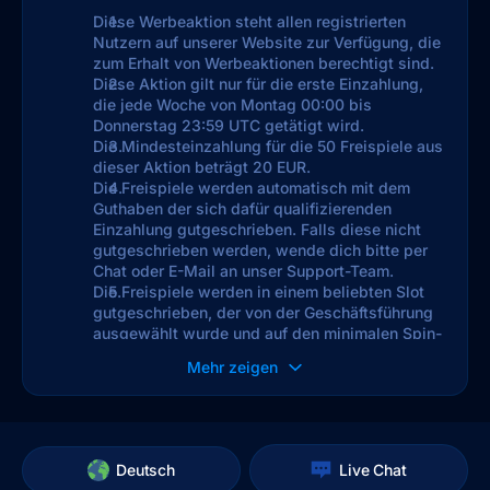
Diese Werbeaktion steht allen registrierten
1.
Nutzern auf unserer Website zur Verfügung, die
zum Erhalt von Werbeaktionen berechtigt sind.
Diese Aktion gilt nur für die erste Einzahlung,
2.
die jede Woche von Montag 00:00 bis
Donnerstag 23:59 UTC getätigt wird.
Die Mindesteinzahlung für die 50 Freispiele aus
3.
dieser Aktion beträgt 20 EUR.
Die Freispiele werden automatisch mit dem
4.
Guthaben der sich dafür qualifizierenden
Einzahlung gutgeschrieben. Falls diese nicht
gutgeschrieben werden, wende dich bitte per
Chat oder E-Mail an unser Support-Team.
Die Freispiele werden in einem beliebten Slot
5.
gutgeschrieben, der von der Geschäftsführung
ausgewählt wurde und auf den minimalen Spin-
Wert eingestellt ist. Sie können nicht gegen
Mehr zeigen
einen anderen Bonus eingetauscht oder für ein
anderes Spiel verwendet werden.
Freispiele können nur beanspruchen werden,
6.
bevor Wetten aus der sich dafür qualifizierenden
Einzahlung platziert werden.
Deutsch
Live Chat
Die Freispiele müssen innerhalb von 7 Tagen
7.